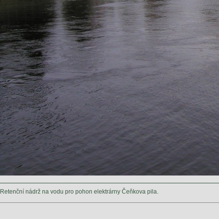
Retenční nádrž na vodu pro pohon elektrárny Čeňkova pila.