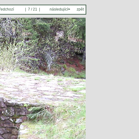
ředchozí
| 7 / 21 |
následující
>
zpět