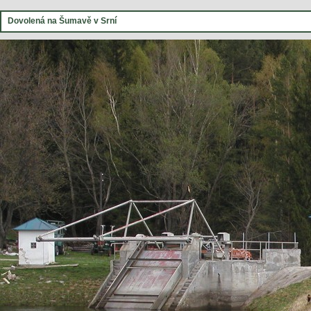
Dovolená na Šumavě v Srní