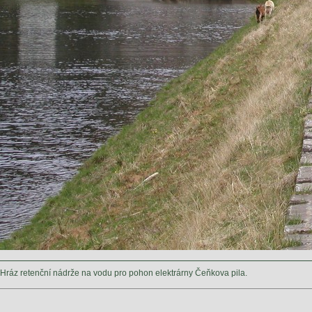
Hráz retenční nádrže na vodu pro pohon elektrárny Čeňkova pila.