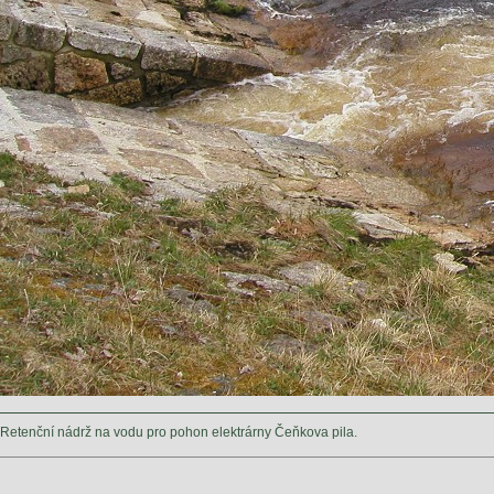
Retenční nádrž na vodu pro pohon elektrárny Čeňkova pila.