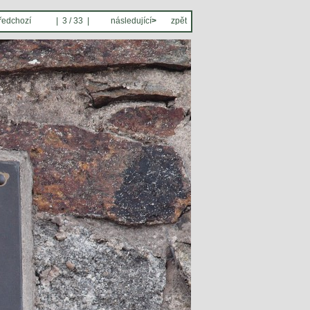
ředchozí
| 3 / 33 |
následující
>
zpět