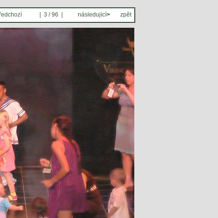
ředchozí
| 3 / 96 |
následující
>
zpět