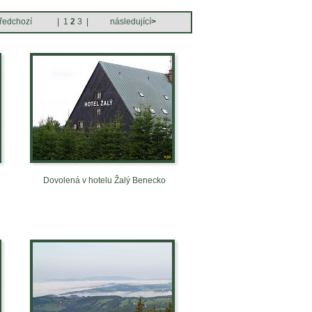
ředchozí
|
1
2
3
|
následující
>
Dovolená v hotelu Žalý Benecko