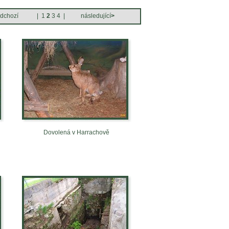
edchozí
|
1
2
3
4
|
následující
>
Dovolená v Harrachově