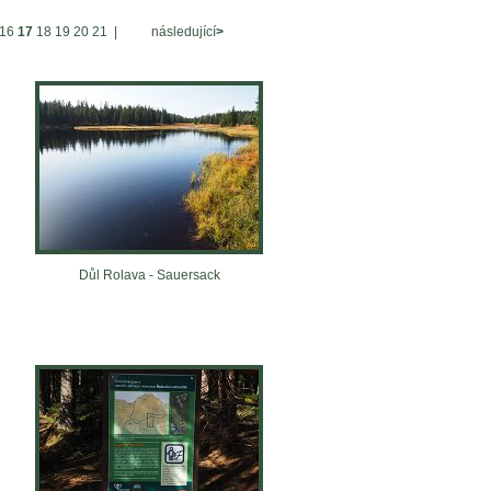
16
17
18
19
20
21
|
následující
>
Důl Rolava - Sauersack