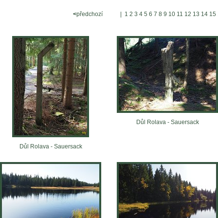
<
předchozí
|
1
2
3
4
5
6
7
8
9
10
11
12
13
14
15
Důl Rolava - Sauersack
Důl Rolava - Sauersack