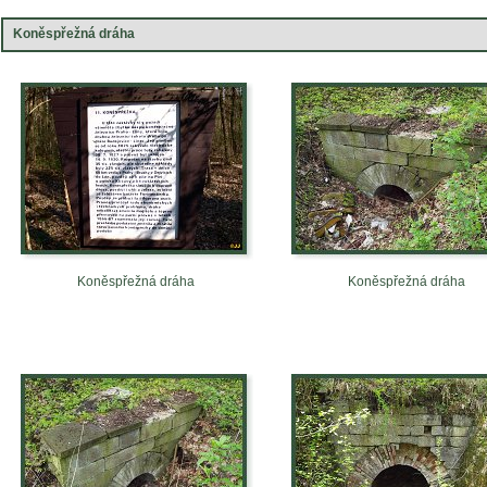
Koněspřežná dráha
Koněspřežná dráha
Koněspřežná dráha