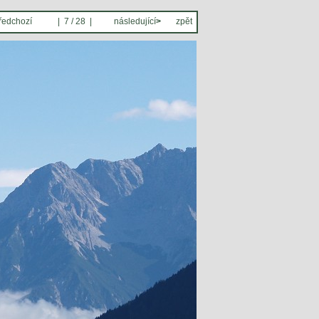
ředchozí
| 7 / 28 |
následující
>
zpět