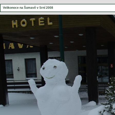
Velikonoce na Šumavě v Srní 2008