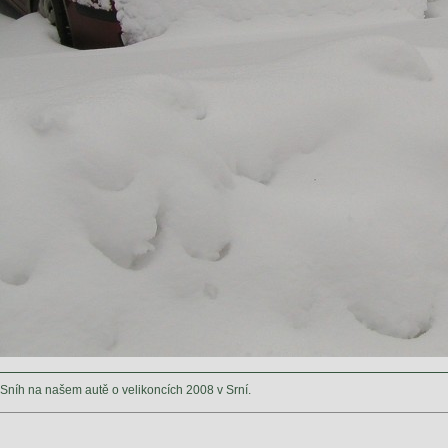
Sníh na našem autě o velikoncích 2008 v Srní.