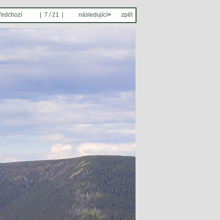
ředchozí
| 7 / 21 |
následující
>
zpět