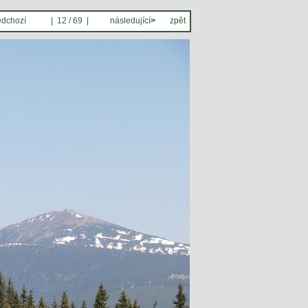
edchozí
| 12 / 69 |
následující
>
zpět