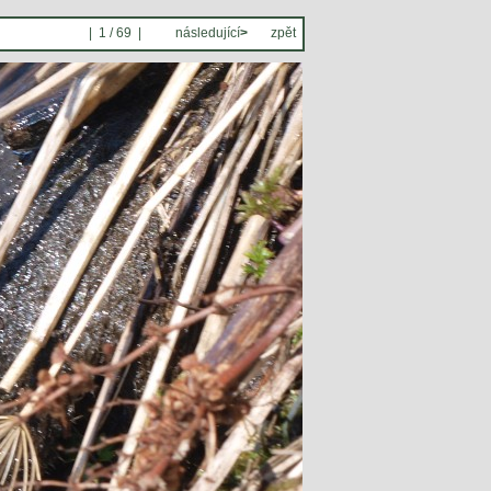
| 1 / 69 |
následující
>
zpět