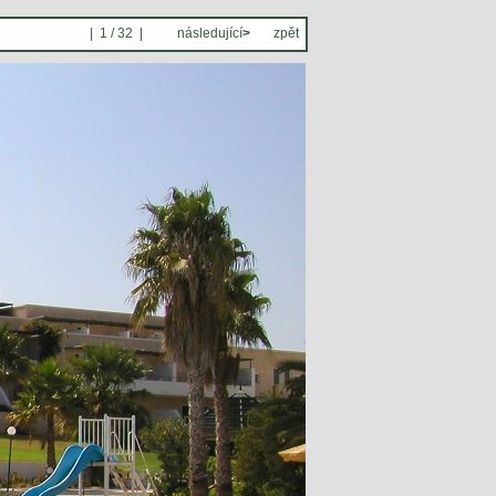
| 1 / 32 |
následující
>
zpět