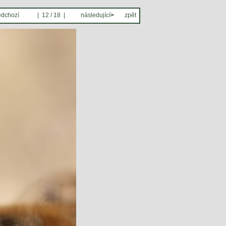
edchozí
| 12 / 18 |
následující
>
zpět