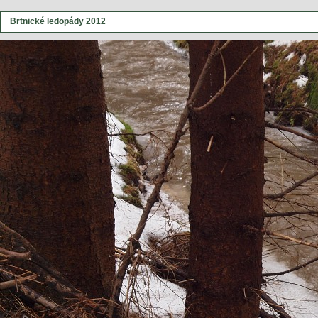
Brtnické ledopády 2012