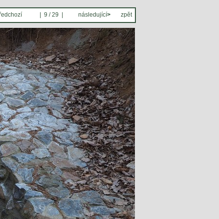
ředchozí
| 9 / 29 |
následující
>
zpět