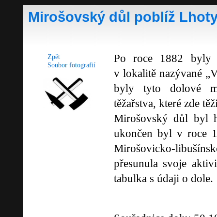
Mirošovský důl poblíž Lhot
Po roce 1882 byly o
Zpět
Soubor fotografií
v lokalitě nazývané „
byly tyto dolové m
těžařstva, které zde tě
Mirošovský důl byl
ukončen byl v roce 
Mirošovicko-libušín
přesunula svoje akti
tabulka s údaji o dole.