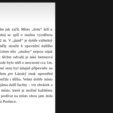
m jak začít. Místo „dolu“ leží u
edná se spíš o studnu vyzděnou
2 m. V „jámě“ je dobře viditelný
měly sloužit k upevnění dalšího
olem této „studny“ nejsou nijak
e těchto odvalů je také betonová
o zde bylo uhlí o mocnosti cca 1m,
arní stroj byl údajně připevněn na
adem pro Lánský znak uprostřed
nčila i těžba. Velmi dobře místo
jáma další šachty – viz obrázek a
é místo, které je možné každému
e podívat na místo obou jam dolu
a Pustince.