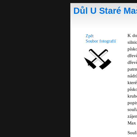
Důl U Staré Ma
K do
Zpět
Soubor fotografií
siln
písk
dřev
dřev
patr
nádr
kter
písk
kruh
popi
souř
záje
Max 
Souř