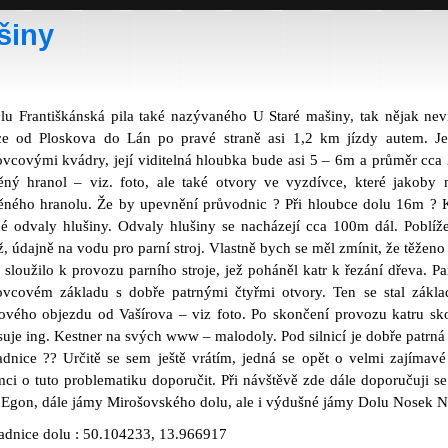
šiny
lu Františkánská pila také nazývaného U Staré mašiny, tak nějak neví
ice od Ploskova do Lán po pravé straně asi 1,2 km jízdy autem. J
ovcovými kvádry, její viditelná hloubka bude asi 5 – 6m a průměr cca 
ěný hranol – viz. foto, ale také otvory ve vyzdívce, které jakoby 
ěného hranolu. Že by upevnění průvodnic ? Při hloubce dolu 16m ? K
né odvaly hlušiny. Odvaly hlušiny se nacházejí cca 100m dál. Poblíž
ž, údajně na vodu pro parní stroj. Vlastně bych se měl zmínit, že těžen
é sloužilo k provozu parního stroje, jež poháněl katr k řezání dřeva. P
ovcovém základu s dobře patrnými čtyřmi otvory. Ten se stal zákl
ového objezdu od Vašírova – viz foto. Po skončení provozu katru sko
suje ing. Kestner na svých www – malodoly. Pod silnicí je dobře patrná 
adnice ?? Určitě se sem ještě vrátím, jedná se opět o velmi zajímav
mci o tuto problematiku doporučit. Při návštěvě zde dále doporučuji s
Egon, dále jámy Mirošovského dolu, ale i výdušné jámy Dolu Nosek N
adnice dolu : 50.104233, 13.966917