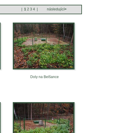
|
1
2
3
4
|
následující
>
Doly na Belšance