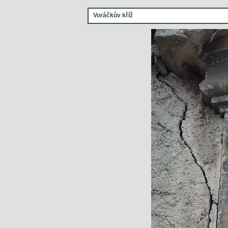
Voráčkův kříž