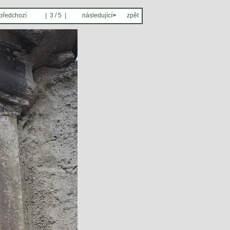
předchozí
| 3 / 5 |
následující
>
zpět