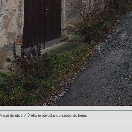
Vjezd do ulice V. Šretra je původním vjezdem do lomu.